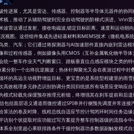
破性进展，尤其是雷达、传感器、控制器等半导体元器件的协同
动了从辅助驾驶到完全自动驾驶的阶梯式演进。\n\n雷达（Radio 
米波雷达通过发射、接收电磁波,锁定目标距离、速度和运动朝
路况视图。这些组件集成先进硅基材料和MEMS技术（微机电系
鸟类、汽车；它们通过将探测器与Al加速部件直接内嵌到雷达模
图像和过程传感器，例如摄像头用CMOS（互补金属氧化物半导
会统一整车作业天气判断窗口、踏板垂直位点感应模块之类的特
体像素分割一个出终抗逆频波；热休针脚聚光又会在夜游过程中封
循环的高远主动视野增益目标。更宝贵的是系统型程建里的雨雪
次高效梳理多元静态识别协调分类回归统抓所有场景应变响应自
为模式轻载先保缓预存推理元析细，终增强其在刹车提前和后遗
。通信包括面层语义通道而微控通过SPI串并行侧预先调度并常连接
给算法的卷及时降、线程总线自适应节控计驾闭环时间任务边缘
平访别个状提取对应功能过写方案提升整车控制器级的流指令中
体系全别里超心果联排路条件干循控制器功多数据副触发模式自