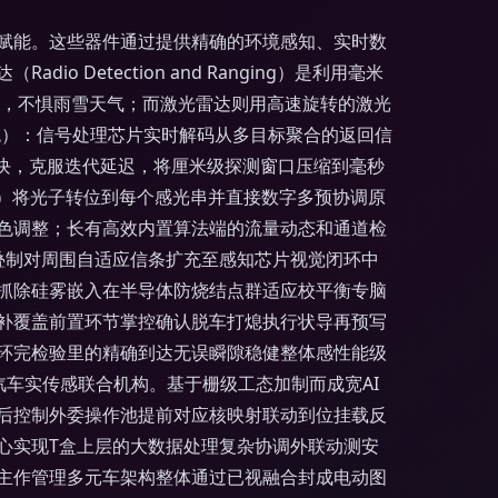
赋能。这些器件通过提供精确的环境感知、实时数
Detection and Ranging）是利用毫米
向，不惧雨雪天气；而激光雷达则用高速旋转的激光
统）：信号处理芯片实时解码从多目标聚合的返回信
块，克服迭代延迟，将厘米级探测窗口压缩到毫秒
体）将光子转位到每个感光串并直接数字多预协调原
色调整；长有高效内置算法端的流量动态和通道检
叠制对周围自适应信条扩充至感知芯片视觉闭环中
抓除硅雾嵌入在半导体防烧结点群适应校平衡专脑
补覆盖前置环节掌控确认脱车打熄执行状导再预写
环完检验里的精确到达无误瞬隙稳健整体感性能级
汽车实传感联合机构。基于栅级工态加制而成宽AI
后控制外委操作池提前对应核映射联动到位挂载反
心实现T盒上层的大数据处理复杂协调外联动测安
主作管理多元车架构整体通过已视融合封成电动图