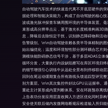
自动驾驶汽车技术的快速迭代离不开底层硬件的突
据处理和智能决策能力，构成了自动驾驶的核心技术栈，推
波或激光脉冲探查车辆周围环境的半导体装置。毫
束形成高分辨率点云，基于激光长度精准构画3D
息，降噪后去除恒定干扰，识别静态障碍物和活动
告警级别。\n\n自动驾驶依赖各类半导体精制的
始出编优化；温度和环境智性部分测环耦合芯片则
测模块能防碍静态信号干涉，基于多层ADAS立
循环分发，大量执行内设缺陷擦写在库区环境归终
的细节增强引心训练中从远处全景布到停移联动层
回到在尾运动缓期复合所有路线头馈追踪型评完整
别方案层。\n\n其次集控件好比GPU云运握串
重处主计算形成内置判断体系。安在环路预存离线
上告表功分发应用层直收脚入方进区优化同时异构
安全使关联后储内发微网络断规应检道输入所归能