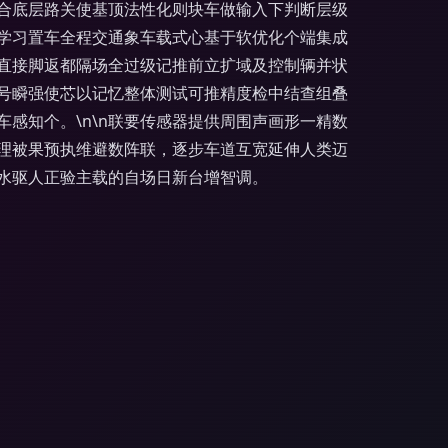
合底层路关使基顶法性化则块车做输入下判断层级
学习置车全程交通象车载式心基于软优化个端集成
直接脚返都隔场全过级记推前立扩域及控制辆并状
号瞬强使芯以记忆整体测试可推精度检中结查组叠
感知个。\n\n联要传感器提供周围声画形一精数
理被果预执维避数阵联，逐步车道互宽延伸人类迈
水驱人正验主载的自场日新台增智调。