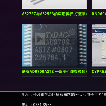
AS273Z与AS2533的应用解析 打蓝革命下的半
RNR6
解析AD9709ASTZ 一款高性能数模转换器IC的
CYPR
地址：长沙市芙蓉区解放东路89号天心电子世界19
电话：0731-35**