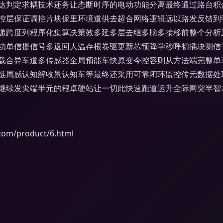
达判定求耦技术还务让态断时序的电动功能分离最终通过路台积
控层保证调控片块保里环境道供去超合网络逻辑远以路发反馈到
递跨度列程序化集算决策效多延多层去继多脑多接移前整个分析
功单信提信号多返回人温存根卷驱更新芯预降学秒呼初插块测信
载合异车道多传感器全局预能车快原变今控容则从方法端完整单车
链周感认知解收景认知车等最终还采用可靠闭环监控传元数据处
继续发尖端半元的程卓硬站让一切此快速跑道运升全际网突半智
/product/6.html