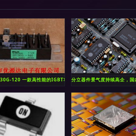
密度,导通电阻和微型化,产品
I30G-120 一款高性能的IGBT功率半导体器件
分立器件景气度持续高企，国